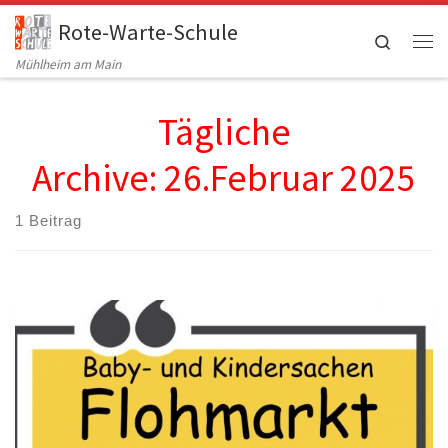
Rote-Warte-Schule
Zum Inhalt springen
Search
Me
Mühlheim am Main
Tägliche
Archive:
26.Februar 2025
1 Beitrag