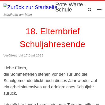
Rote-Warte-
Zum Inhalt springen
Schule
Search
Me
Mühlheim am Main
18. Elternbrief
Schuljahresende
Veröffentlicht
17.Juni 2019
Liebe Eltern,
die Sommerferien stehen vor der Tür und die
Schulgemeinde blickt auch dieses Jahr wieder auf
ein arbeitsintensives und erfolgreiches Schuljahr
zurück.
Ich möchte Ihnen hiermit ein paar Termine mitteilen.